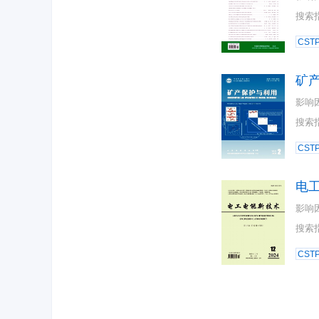
搜索
CST
矿
影响
搜索
CST
电
影响
搜索
CST