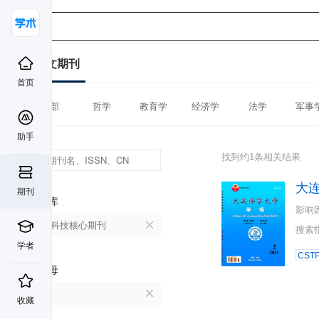
中文期刊
首页
全部
哲学
教育学
经济学
法学
军事
助手
找到约1条相关结果
大
期刊
数据库
影响
中国科技核心期刊
搜索
学者
CST
首字母
D
收藏