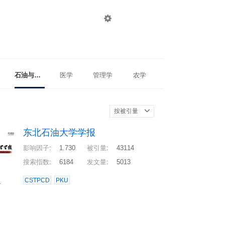

登录
注册
石油与天然气工程
医学
管理学
农学
按被引量
东北石油大学学报
影响因子
:
1.730
被引量
:
43114
搜索指数
:
6184
发文量
:
5013
CSTPCD
PKU