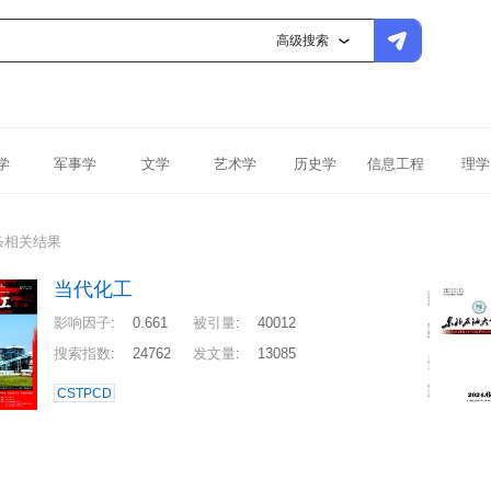
高级搜索
学
军事学
文学
艺术学
历史学
信息工程
理学
条相关结果
当代化工
影响因子
:
0.661
被引量
:
40012
搜索指数
:
24762
发文量
:
13085
CSTPCD