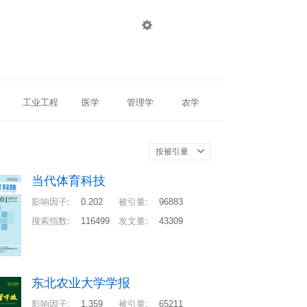

登录
注册
工业工程
医学
管理学
农学
按被引量
当代体育科技
影响因子
:
0.202
被引量
:
96883
搜索指数
:
116499
发文量
:
43309
东北农业大学学报
影响因子
:
1.359
被引量
:
65211