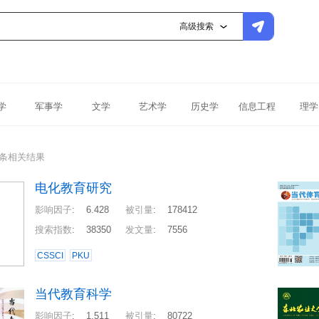
高级搜索
学
军事学
文学
艺术学
历史学
信息工程
理学
4条相关结果
电化教育研究
影响因子
:
6.428
被引量
:
178412
搜索指数
:
38350
发文量
:
7556
CSSCI
PKU
当代教育科学
影响因子
:
1.511
被引量
:
80722