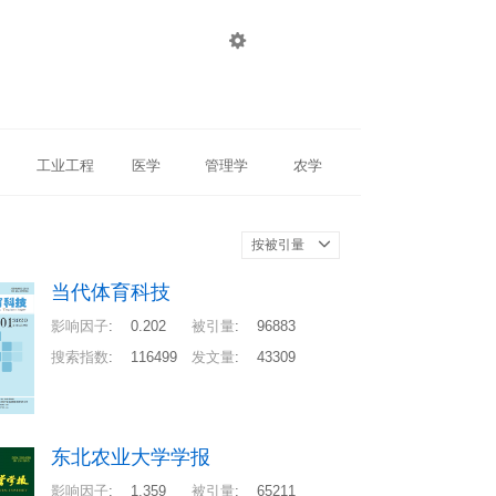

登录
注册
工业工程
医学
管理学
农学
按被引量
当代体育科技
影响因子
:
0.202
被引量
:
96883
搜索指数
:
116499
发文量
:
43309
东北农业大学学报
影响因子
:
1.359
被引量
:
65211