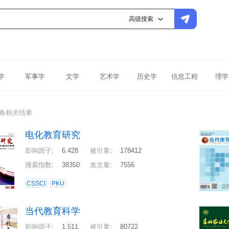
高级搜索
学
军事学
文学
艺术学
历史学
信息工程
理学
4条相关结果
电化教育研究
影响因子
:
6.428
被引量
:
178412
搜索指数
:
38350
发文量
:
7556
CSSCI
PKU
当代教育科学
影响因子
:
1.511
被引量
:
80722