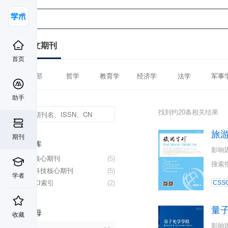
中文期刊
首页
全部
哲学
教育学
经济学
法学
军事
助手
找到约20条相关结果
旅
期刊
数据库
影响
北大核心期刊
(5)
搜索
中国科技核心期刊
(5)
学者
CSSCI索引
(2)
CSSC
量
首字母
收藏
影响