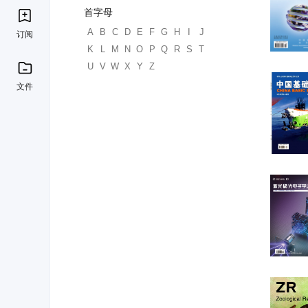
首字母
A
B
C
D
E
F
G
H
I
J
订阅
K
L
M
N
O
P
Q
R
S
T
U
V
W
X
Y
Z
文件