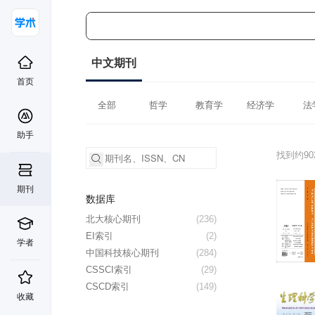
中文期刊
首页
全部
哲学
教育学
经济学
法
助手
找到约9
期刊
数据库
北大核心期刊
(236)
EI索引
(2)
学者
中国科技核心期刊
(284)
CSSCI索引
(29)
CSCD索引
(149)
收藏