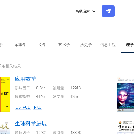
高级搜索
学
军事学
文学
艺术学
历史学
信息工程
理学
02条相关结果
应用数学
影响因子
:
0.344
被引量
:
12913
搜索指数
:
4446
发文量
:
4257
CSTPCD
PKU
生理科学进展
影响因子
:
1.262
被引量
:
43306