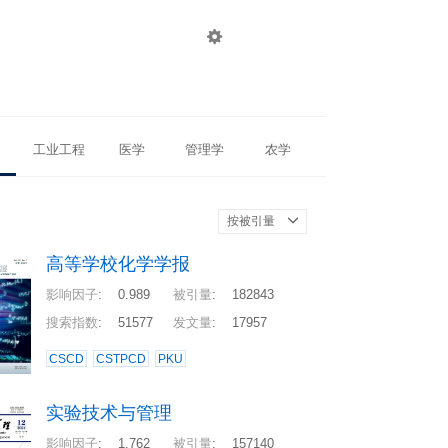

登录
注册
工业工程
医学
管理学
农学
按被引量
高等学校化学学报
影响因子
:
0.989
被引量
:
182843
搜索指数
:
51577
发文量
:
17957
CSCD
CSTPCD
PKU
实验技术与管理
影响因子
:
1.762
被引量
:
157140