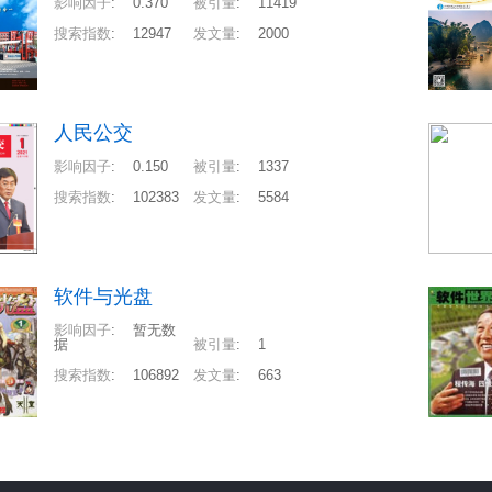
影响因子
:
0.370
被引量
:
11419
搜索指数
:
12947
发文量
:
2000
人民公交
影响因子
:
0.150
被引量
:
1337
搜索指数
:
102383
发文量
:
5584
软件与光盘
影响因子
:
暂无数
据
被引量
:
1
搜索指数
:
106892
发文量
:
663