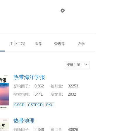

登录
注册
工业工程
医学
管理学
农学
按被引量
热带海洋学报
影响因子
:
0.862
被引量
:
32253
搜索指数
:
5441
发文量
:
2832
CSCD
CSTPCD
PKU
热带地理
影响因子
:
2.346
被引量
:
40926