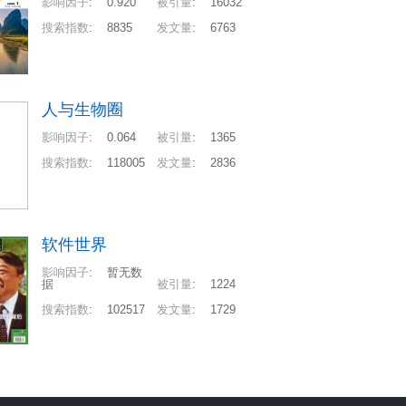
影响因子
:
0.920
被引量
:
16032
搜索指数
:
8835
发文量
:
6763
人与生物圈
影响因子
:
0.064
被引量
:
1365
搜索指数
:
118005
发文量
:
2836
软件世界
影响因子
:
暂无数
据
被引量
:
1224
搜索指数
:
102517
发文量
:
1729