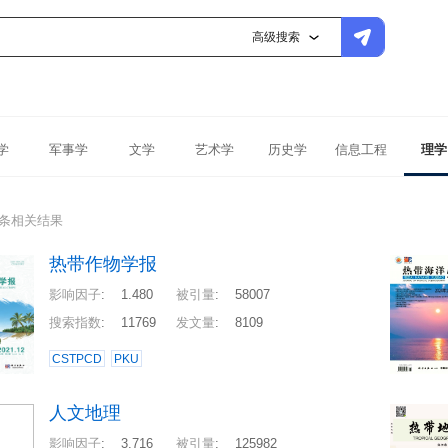
高级搜索
学
军事学
文学
艺术学
历史学
信息工程
理学
4条相关结果
热带作物学报
影响因子
:
1.480
被引量
:
58007
搜索指数
:
11769
发文量
:
8109
CSTPCD
PKU
人文地理
影响因子
:
3.716
被引量
:
125982