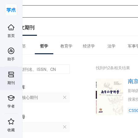
中文期刊
首页
全部
哲学
教育学
经济学
法学
军事
助手
找到约2条相关结果
南
期刊
数据库
影响
北大核心期刊
搜索
学者
CSSC
首字母
N
收藏