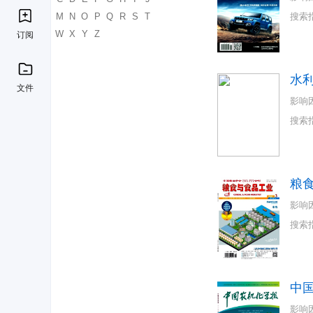
K
L
M
N
O
P
Q
R
S
T
搜索
U
V
W
X
Y
Z
订阅
水
文件
影响
搜索
粮
影响
搜索
中
影响