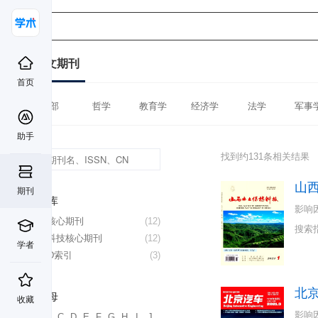
中文期刊
首页
全部
哲学
教育学
经济学
法学
军事
助手
找到约131条相关结果
山
期刊
数据库
影响
北大核心期刊
(12)
搜索
中国科技核心期刊
(12)
学者
CSCD索引
(3)
北
首字母
收藏
影响
A
B
C
D
E
F
G
H
I
J