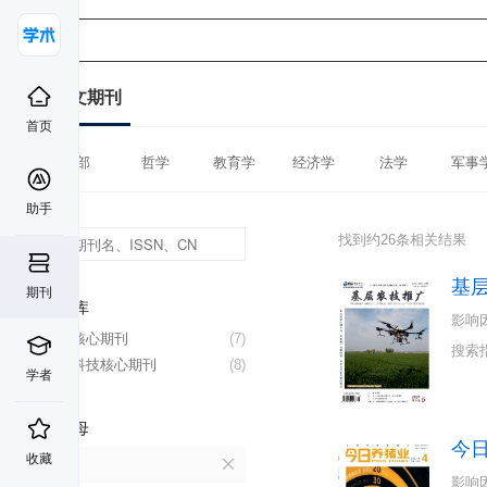
中文期刊
首页
全部
哲学
教育学
经济学
法学
军事
助手
找到约26条相关结果
基
期刊
数据库
影响
北大核心期刊
(7)
搜索
中国科技核心期刊
(8)
学者
首字母
今
收藏
J
影响