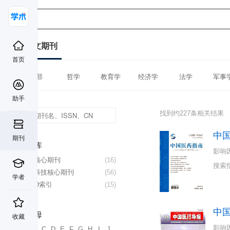
中文期刊
首页
全部
哲学
教育学
经济学
法学
军事
助手
找到约227条相关结果
中
期刊
数据库
影响
北大核心期刊
(16)
搜索
中国科技核心期刊
(56)
学者
CSCD索引
(15)
中
首字母
收藏
影响
A
B
C
D
E
F
G
H
I
J