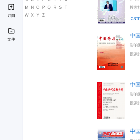
K
L
M
N
O
P
Q
R
S
T
搜索
U
V
W
X
Y
Z
订阅
CST
中
文件
影响
搜索
中
影响
搜索
中