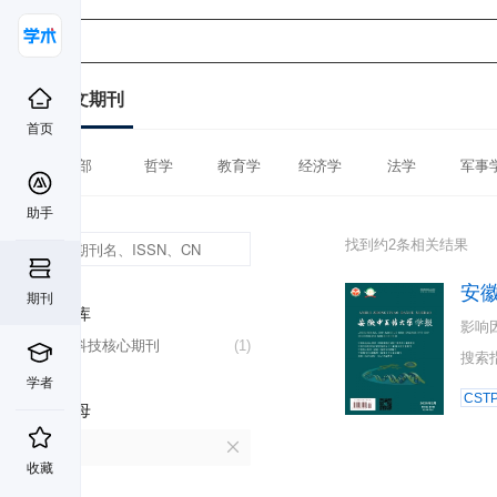
中文期刊
首页
全部
哲学
教育学
经济学
法学
军事
助手
找到约2条相关结果
安
期刊
数据库
影响
中国科技核心期刊
(1)
搜索
学者
CST
首字母
A
收藏