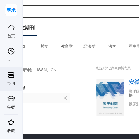
中文期刊
首页
全部
哲学
教育学
经济学
法学
军事
助手
找到约2条相关结果
安
期刊
首字母
影响
据
A
搜索
学者
收藏