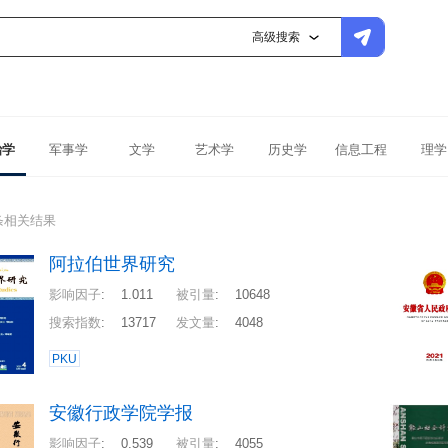
高级搜索
治学
军事学
文学
艺术学
历史学
信息工程
理学
条相关结果
阿拉伯世界研究
影响因子
:
1.011
被引量
:
10648
搜索指数
:
13717
发文量
:
4048
PKU
安徽行政学院学报
影响因子
:
0.539
被引量
:
4055