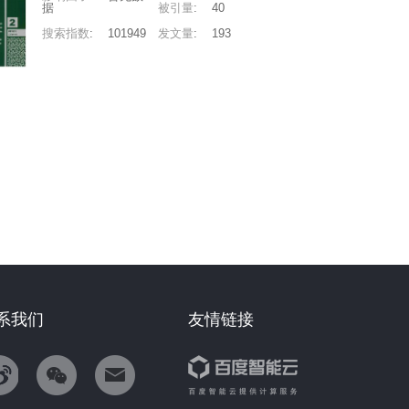
据
被引量
:
40
搜索指数
:
101949
发文量
:
193
系我们
友情链接