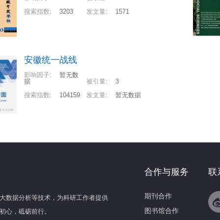
搜索指数
:
3203
发文量
:
1571
安徽统一战线
影响因子
:
暂无数
据
被引量
:
3
搜索指数
:
104159
发文量
:
暂无数据
合作与服务
联
期刊合作
大数据分析等技术，为科研工作者提供
图书馆合作
初心，砥砺前行。