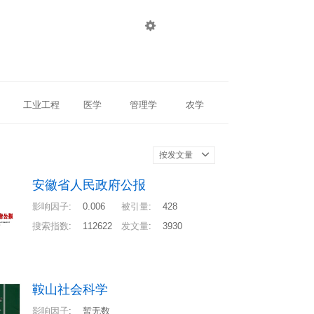

登录
注册
工业工程
医学
管理学
农学
按发文量
安徽省人民政府公报
影响因子
:
0.006
被引量
:
428
搜索指数
:
112622
发文量
:
3930
鞍山社会科学
影响因子
:
暂无数