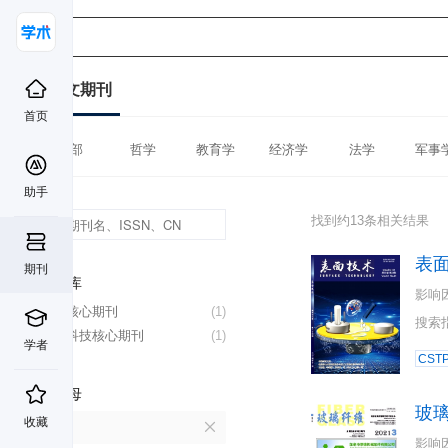
中文期刊
首页
全部
哲学
教育学
经济学
法学
军事
助手
找到约13条相关结果
表
期刊
数据库
影响
北大核心期刊
(1)
搜索
中国科技核心期刊
(1)
学者
CST
首字母
玻
收藏
B
影响