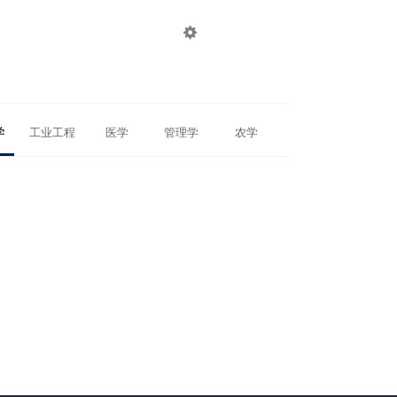

登录
注册
学
工业工程
医学
管理学
农学