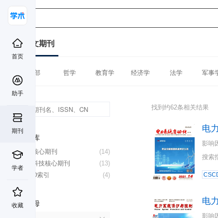
中文期刊
首页
全部
哲学
教育学
经济学
法学
军事
助手
找到约62条相关结果
电
期刊
数据库
影响
北大核心期刊
(14)
搜索
中国科技核心期刊
(13)
学者
CSCD索引
(4)
CSC
电
首字母
收藏
影响