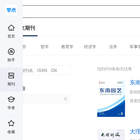
中文期刊
首页
全部
哲学
教育学
经济学
法学
军事
助手
找到约4条相关结果
东
期刊
首字母
影响
D
搜索
学者
大
收藏