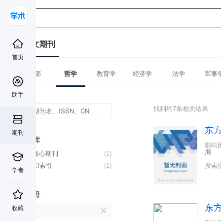
中文期刊
首页
全部
哲学
教育学
经济学
法学
军事
助手
找到约7条相关结果
东
期刊
数据库
影响
据
北大核心期刊
(1)
CSSCI索引
(1)
搜索
学者
首字母
东
收藏
D