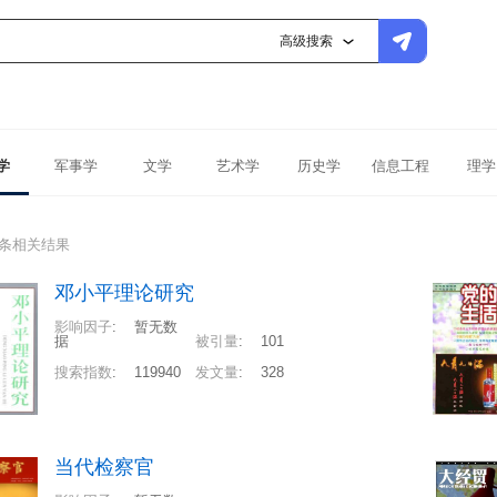
高级搜索
学
军事学
文学
艺术学
历史学
信息工程
理学
1条相关结果
邓小平理论研究
影响因子
:
暂无数
据
被引量
:
101
搜索指数
:
119940
发文量
:
328
当代检察官