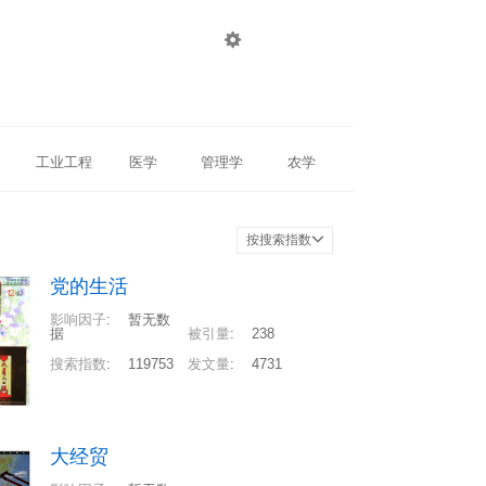

登录
注册
工业工程
医学
管理学
农学
按搜索指数
党的生活
影响因子
:
暂无数
据
被引量
:
238
搜索指数
:
119753
发文量
:
4731
大经贸