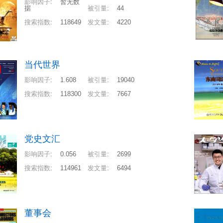
影响因子
:
暂无数
据
被引量
:
44
搜索指数
:
118649
发文量
:
4220
当代世界
影响因子
:
1.608
被引量
:
19040
搜索指数
:
118300
发文量
:
7667
党史文汇
影响因子
:
0.056
被引量
:
2699
搜索指数
:
114961
发文量
:
6494
董事会