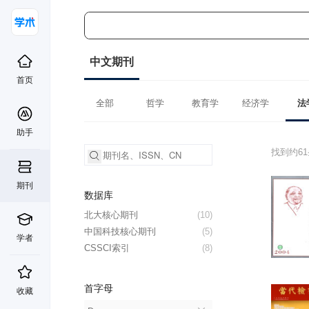
中文期刊
首页
全部
哲学
教育学
经济学
法
助手
找到约6
期刊
数据库
北大核心期刊
(10)
中国科技核心期刊
(5)
学者
CSSCI索引
(8)
首字母
收藏