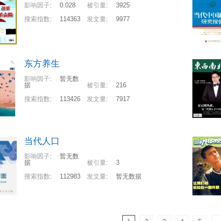
影响因子
:
0.028
被引量
:
3925
搜索指数
:
114363
发文量
:
9977
东方养生
影响因子
:
暂无数
据
被引量
:
216
搜索指数
:
113426
发文量
:
7917
当代人口
影响因子
:
暂无数
据
被引量
:
3
搜索指数
:
112983
发文量
:
暂无数据