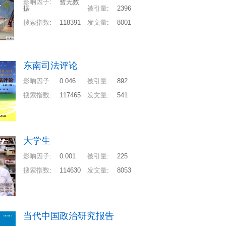
影响因子
:
暂无数
据
被引量
:
2396
搜索指数
:
118391
发文量
:
8001
东南司法评论
影响因子
:
0.046
被引量
:
892
搜索指数
:
117465
发文量
:
541
大学生
影响因子
:
0.001
被引量
:
225
搜索指数
:
114630
发文量
:
8053
当代中国政治研究报告