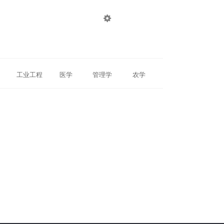

登录
注册
工业工程
医学
管理学
农学