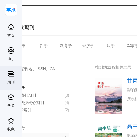
中文期刊
首页
全部
哲学
教育学
经济学
法学
军事
助手
找到约11条相关结果
甘
期刊
数据库
影响
北大核心期刊
(3)
搜索
中国科技核心期刊
(4)
学者
CSCD索引
(2)
高
首字母
收藏
影响