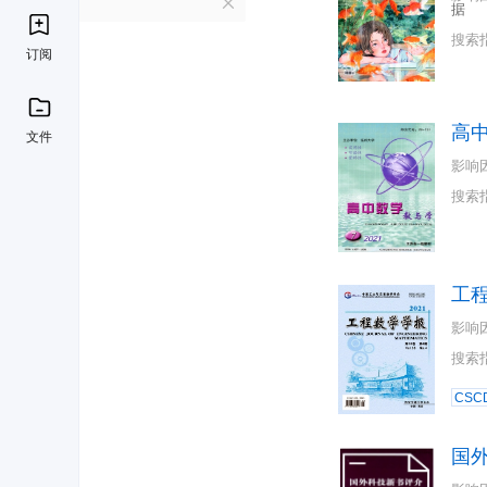
G
据
搜索
订阅
高
文件
影响
搜索
工
影响
搜索
CSC
国