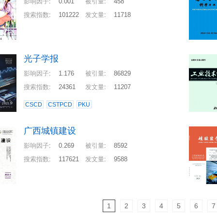
影响因子
:
0.001
被引量
:
458
搜索指数
:
101222
发文量
:
11718
光子学报
影响因子
:
1.176
被引量
:
86829
搜索指数
:
24361
发文量
:
11207
CSCD
CSTPCD
PKU
广西城镇建设
影响因子
:
0.269
被引量
:
8592
搜索指数
:
117621
发文量
:
9588
1
2
3
4
5
6
7