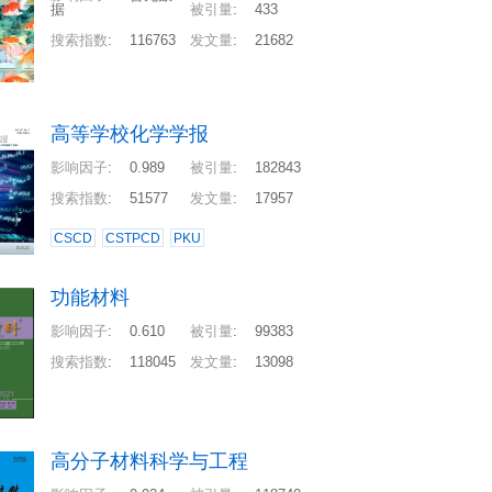
据
被引量
:
433
搜索指数
:
116763
发文量
:
21682
高等学校化学学报
影响因子
:
0.989
被引量
:
182843
搜索指数
:
51577
发文量
:
17957
CSCD
CSTPCD
PKU
功能材料
影响因子
:
0.610
被引量
:
99383
搜索指数
:
118045
发文量
:
13098
高分子材料科学与工程