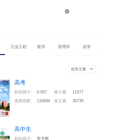

登录
注册
工业工程
医学
管理学
农学
按发文量
高考
影响因子
:
0.057
被引量
:
11077
搜索指数
:
110694
发文量
:
35730
高中生
影响因子
:
暂无数