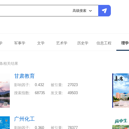
高级搜索
学
军事学
文学
艺术学
历史学
信息工程
理学
0条相关结果
甘肃教育
影响因子
:
0.432
被引量
:
27023
搜索指数
:
68735
发文量
:
49503
广州化工
影响因子
:
0.360
被引量
:
78377