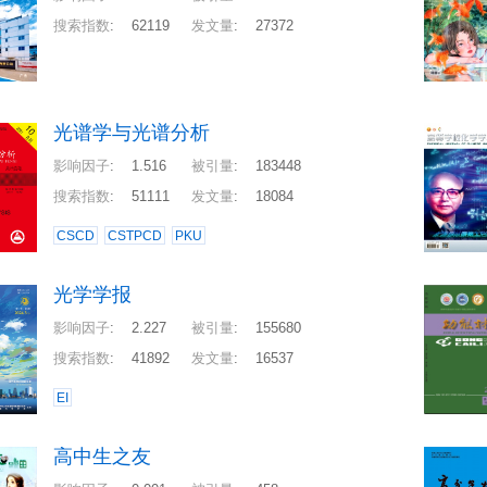
搜索指数
:
62119
发文量
:
27372
光谱学与光谱分析
影响因子
:
1.516
被引量
:
183448
搜索指数
:
51111
发文量
:
18084
CSCD
CSTPCD
PKU
光学学报
影响因子
:
2.227
被引量
:
155680
搜索指数
:
41892
发文量
:
16537
EI
高中生之友