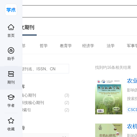
中文期刊
首页
全部
哲学
教育学
经济学
法学
军事
助手
找到约16条相关结果
农
期刊
数据库
影响
北大核心期刊
(3)
搜索
中国科技核心期刊
(2)
学者
CSCD索引
(2)
CSC
农
首字母
收藏
影响