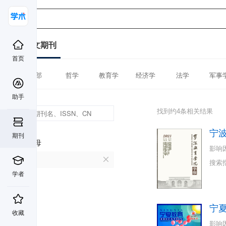
中文期刊
首页
全部
哲学
教育学
经济学
法学
军事
助手
找到约4条相关结果
宁
期刊
首字母
影响
N
搜索
学者
宁
收藏
影响