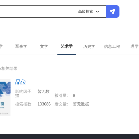
高级搜索
学
军事学
文学
艺术学
历史学
信息工程
理学
条相关结果
品位
影响因子
:
暂无数
据
被引量
:
9
搜索指数
:
103686
发文量
:
暂无数据