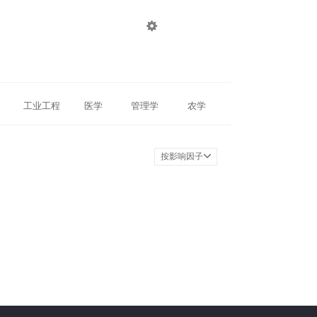

登录
注册
工业工程
医学
管理学
农学
按影响因子