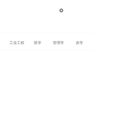

登录
注册
工业工程
医学
管理学
农学