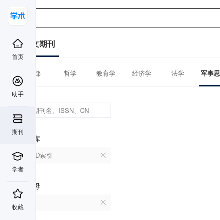
中文期刊
首页
全部
哲学
教育学
经济学
法学
军事思
助手
期刊
数据库
CSCD索引
学者
首字母
B
收藏