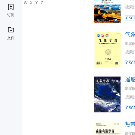
U
V
W
X
Y
Z
搜索
订阅
CSC
气
文件
影响
搜索
CSC
遥
影响
搜索
CSC
热
影响