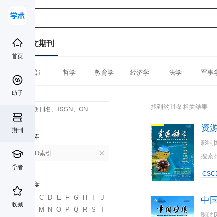
中文期刊
首页
全部
哲学
教育学
经济学
法学
军事
助手
找到约11条相关结果
资
期刊
数据库
影响
CSCD索引
搜索
学者
CSC
首字母
A
B
C
D
E
F
G
H
I
J
中
收藏
K
L
M
N
O
P
Q
R
S
T
影响