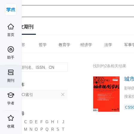
中文期刊
首页
全部
哲学
教育学
经济学
法学
军事
助手
找到约2条相关结果
城
期刊
数据库
影响
CSSCI索引
搜索
学者
CSSC
首字母
A
B
C
D
E
F
G
H
I
J
收藏
K
L
M
N
O
P
Q
R
S
T