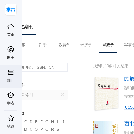
中文期刊
首页
全部
哲学
教育学
经济学
民族学
军事
助手
找到约10条相关结果
民
期刊
数据库
影响
CSSCI索引
搜索
学者
CSSC
首字母
A
B
C
D
E
F
G
H
I
J
西
收藏
K
L
M
N
O
P
Q
R
S
T
影响