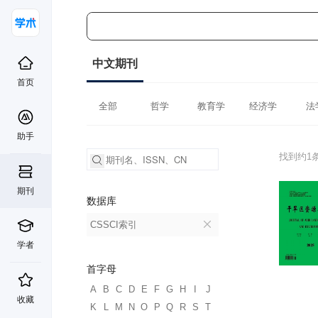
中文期刊
首页
全部
哲学
教育学
经济学
法
助手
找到约1
期刊
数据库
CSSCI索引
学者
首字母
A
B
C
D
E
F
G
H
I
J
收藏
K
L
M
N
O
P
Q
R
S
T