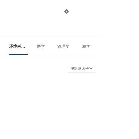

登录
注册
环境科学与工程
医学
管理学
农学
按影响因子