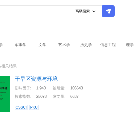
高级搜索
学
军事学
文学
艺术学
历史学
信息工程
理学
条相关结果
干旱区资源与环境
影响因子
:
1.940
被引量
:
106643
搜索指数
:
25078
发文量
:
6637
CSSCI
PKU