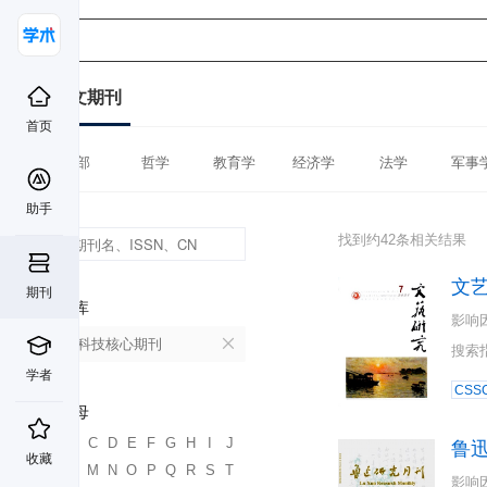
中文期刊
首页
全部
哲学
教育学
经济学
法学
军事
助手
找到约42条相关结果
文
期刊
数据库
影响
中国科技核心期刊
搜索
学者
CSSC
首字母
A
B
C
D
E
F
G
H
I
J
鲁
收藏
K
L
M
N
O
P
Q
R
S
T
影响