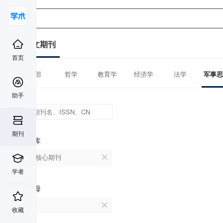
中文期刊
首页
全部
哲学
教育学
经济学
法学
军事思
助手
期刊
数据库
北大核心期刊
学者
首字母
A
收藏