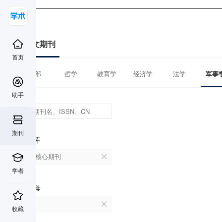
中文期刊
首页
全部
哲学
教育学
经济学
法学
军事
助手
期刊
数据库
北大核心期刊
学者
首字母
X
收藏