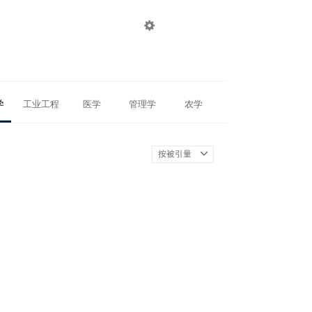

登录
注册
学
工业工程
医学
管理学
农学
按被引量