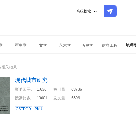
高级搜索
学
军事学
文学
艺术学
历史学
信息工程
地理
条相关结果
现代城市研究
影响因子
:
1.636
被引量
:
63736
搜索指数
:
19601
发文量
:
5396
CSTPCD
PKU