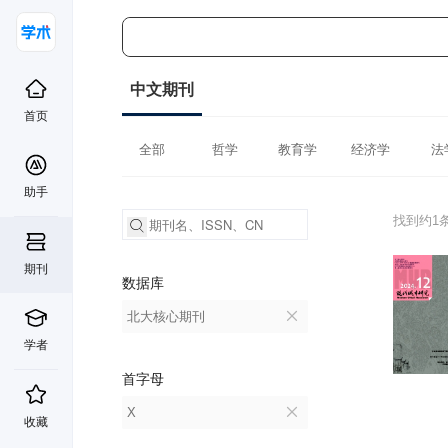
中文期刊
首页
全部
哲学
教育学
经济学
法
助手
找到约1
期刊
数据库
北大核心期刊
学者
首字母
X
收藏