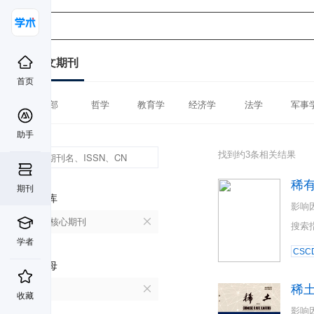
中文期刊
首页
全部
哲学
教育学
经济学
法学
军事
助手
找到约3条相关结果
稀
期刊
数据库
影响
北大核心期刊
搜索
学者
CSC
首字母
稀
X
收藏
影响