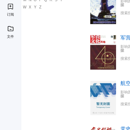
影响
据
U
V
W
X
Y
Z
搜索
订阅
文件
军
影响
据
搜索
航
影响
据
搜索
党