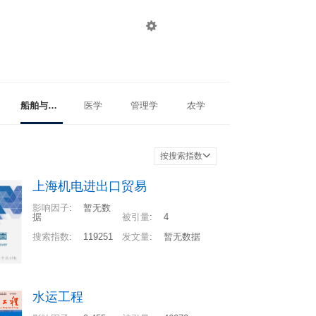

登录
注册
船舶与海洋工程
医学
管理学
农学
按搜索指数
上海机电进出口贸易
影响因子
:
暂无数
据
被引量
:
4
搜索指数
:
119251
发文量
:
暂无数据
水运工程