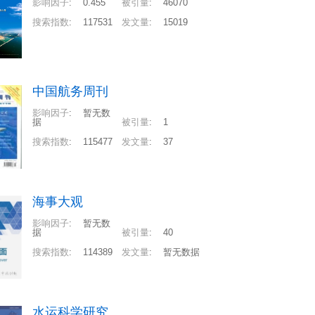
影响因子
:
0.455
被引量
:
46070
搜索指数
:
117531
发文量
:
15019
中国航务周刊
影响因子
:
暂无数
据
被引量
:
1
搜索指数
:
115477
发文量
:
37
海事大观
影响因子
:
暂无数
据
被引量
:
40
搜索指数
:
114389
发文量
:
暂无数据
水运科学研究