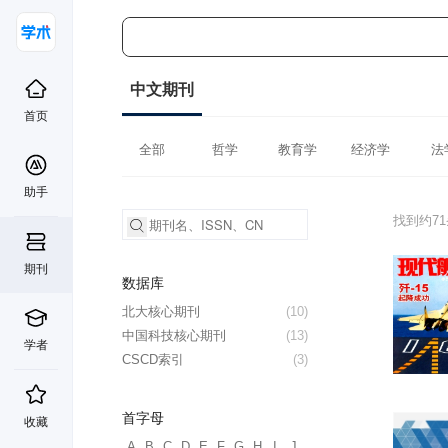
中文期刊
首页
全部
哲学
教育学
经济学
法
助手
找到约7
期刊
数据库
北大核心期刊
(10)
中国科技核心期刊
(13)
学者
CSCD索引
(3)
首字母
收藏
A
B
C
D
E
F
G
H
I
J