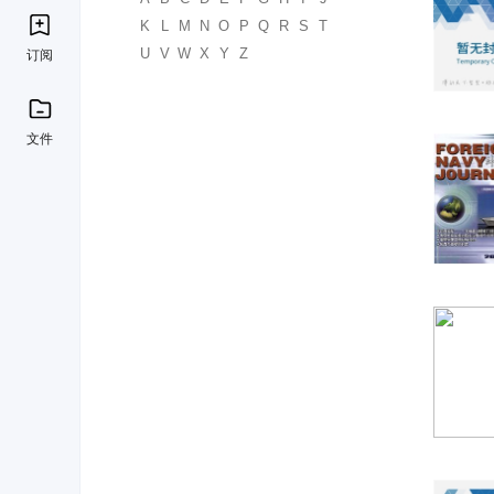
K
L
M
N
O
P
Q
R
S
T
U
V
W
X
Y
Z
订阅
文件