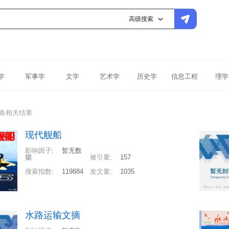
高级搜索
学
军事学
文学
艺术学
历史学
信息工程
理学
1条相关结果
现代舰船
影响因子
:
暂无数
据
被引量
:
157
搜索指数
:
119884
发文量
:
1035
水路运输文摘