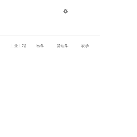

登录
注册
工业工程
医学
管理学
农学