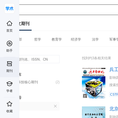
中文期刊
首页
全部
哲学
教育学
经济学
法学
军事
助手
找到约3条相关结果
兵
期刊
数据库
影响
中国科技核心期刊
(2)
搜索
学者
CST
首字母
B
北
收藏
影响