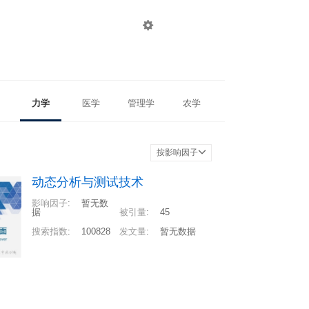

登录
注册
力学
医学
管理学
农学
按影响因子
动态分析与测试技术
影响因子
:
暂无数
据
被引量
:
45
搜索指数
:
100828
发文量
:
暂无数据