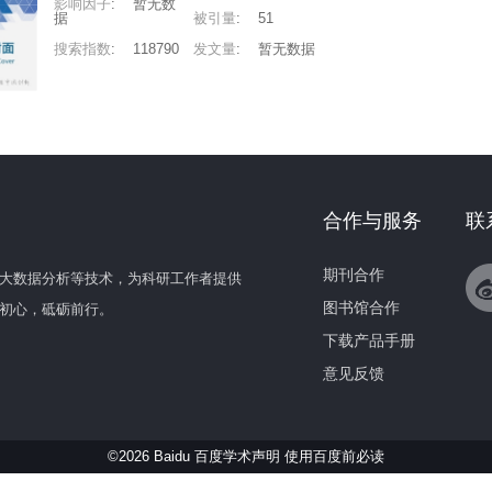
影响因子
:
暂无数
据
被引量
:
51
搜索指数
:
118790
发文量
:
暂无数据
合作与服务
联
期刊合作
大数据分析等技术，为科研工作者提供
图书馆合作
初心，砥砺前行。
下载产品手册
意见反馈
©2026 Baidu 百度学术声明
使用百度前必读