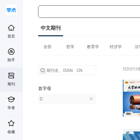
中文期刊
首页
全部
哲学
教育学
经济学
法
助手
找到约3
期刊
首字母
D
学者
收藏