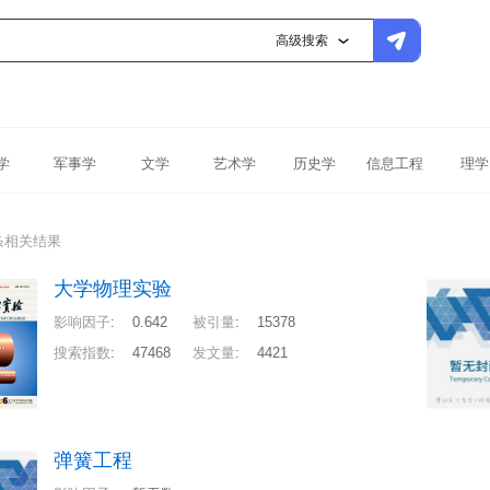
高级搜索
学
军事学
文学
艺术学
历史学
信息工程
理学
条相关结果
大学物理实验
影响因子
:
0.642
被引量
:
15378
搜索指数
:
47468
发文量
:
4421
弹簧工程