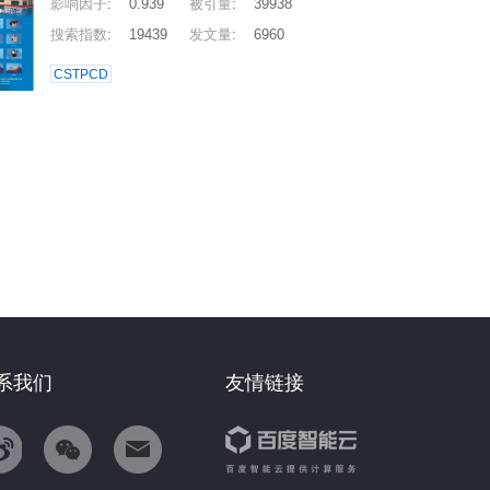
影响因子
:
0.939
被引量
:
39938
搜索指数
:
19439
发文量
:
6960
CSTPCD
系我们
友情链接