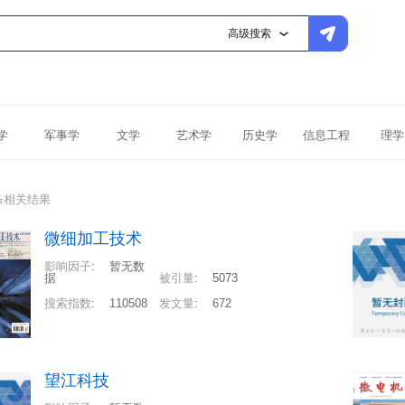
高级搜索
学
军事学
文学
艺术学
历史学
信息工程
理学
条相关结果
微细加工技术
影响因子
:
暂无数
据
被引量
:
5073
搜索指数
:
110508
发文量
:
672
望江科技