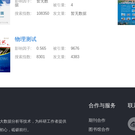
影响因子
:
暂无数
据
被引量
:
4
搜索指数
:
108350
发文量
:
暂无数据
物理测试
影响因子
:
0.565
被引量
:
9676
搜索指数
:
8301
发文量
:
4383
合作与服务
联
期刊合作
大数据分析等技术，为科研工作者提供
图书馆合作
初心，砥砺前行。