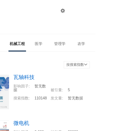

登录
注册
机械工程
医学
管理学
农学
按搜索指数
瓦轴科技
影响因子
:
暂无数
据
被引量
:
5
搜索指数
:
110148
发文量
:
暂无数据
微电机