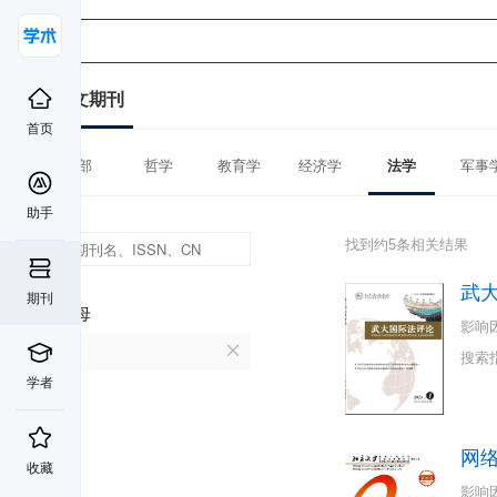
中文期刊
首页
全部
哲学
教育学
经济学
法学
军事
助手
找到约5条相关结果
武
期刊
首字母
影响
W
搜索
学者
网
收藏
影响