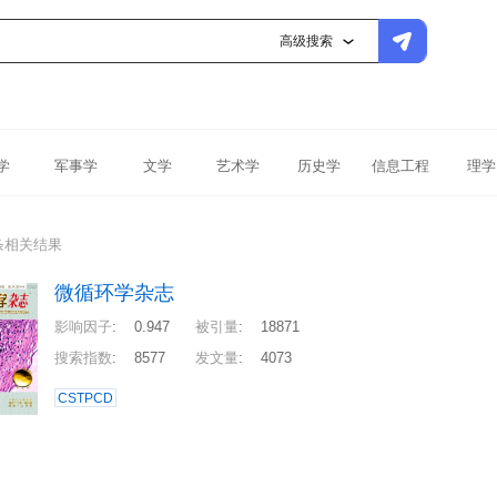
高级搜索
学
军事学
文学
艺术学
历史学
信息工程
理学
条相关结果
微循环学杂志
影响因子
:
0.947
被引量
:
18871
搜索指数
:
8577
发文量
:
4073
CSTPCD