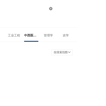

登录
注册
工业工程
中西医结合
管理学
农学
按搜索指数