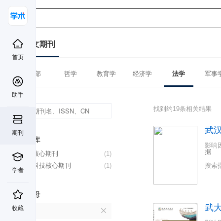
中文期刊
首页
全部
哲学
教育学
经济学
法学
军事
助手
找到约19条相关结果
武
期刊
数据库
影响
据
北大核心期刊
(1)
中国科技核心期刊
(1)
搜索
学者
首字母
武
收藏
W