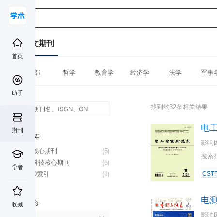
中文期刊
首页
全部
哲学
教育学
经济学
法学
军事
助手
找到约32条相关结果
电
期刊
数据库
影响
北大核心期刊
(5)
搜索
中国科技核心期刊
(5)
学者
CSCD索引
(1)
CST
电
首字母
收藏
影响