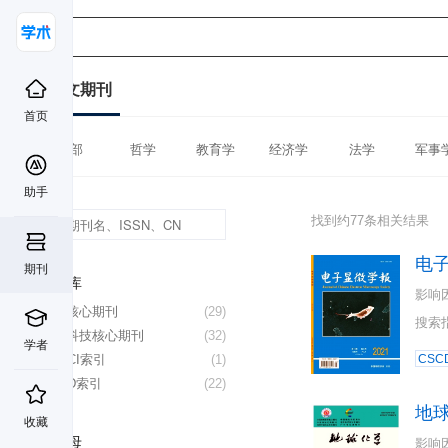
中文期刊
首页
全部
哲学
教育学
经济学
法学
军事
助手
找到约77条相关结果
电
期刊
数据库
影响
北大核心期刊
(29)
搜索
中国科技核心期刊
(32)
学者
CSSCI索引
(1)
CSC
CSCD索引
(22)
地
收藏
首字母
影响