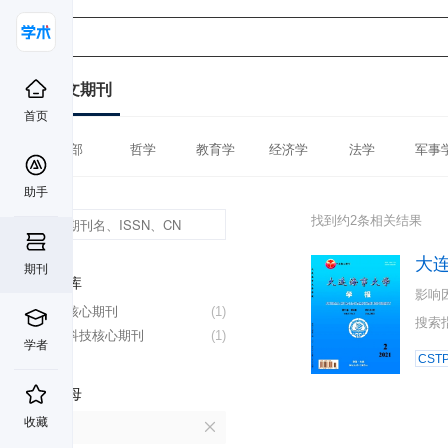
中文期刊
首页
全部
哲学
教育学
经济学
法学
军事
助手
找到约2条相关结果
大
期刊
数据库
影响
北大核心期刊
(1)
搜索
中国科技核心期刊
(1)
学者
CST
首字母
收藏
D